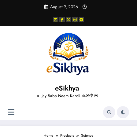
Skip
August 9, 2026
to
content
eSikhya
🔸 Jay Baba Neem Karoli 🙏🏵️💐🏵️
Home
Products
Science