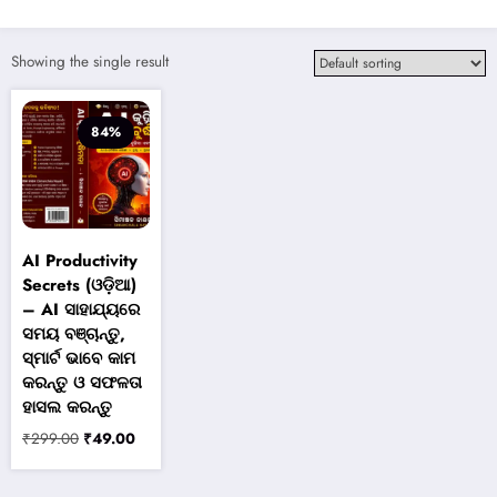
Showing the single result
84%
AI Productivity
Secrets (ଓଡ଼ିଆ)
– AI ସାହାଯ୍ୟରେ
ସମୟ ବଞ୍ଚାନ୍ତୁ,
ସ୍ମାର୍ଟ ଭାବେ କାମ
କରନ୍ତୁ ଓ ସଫଳତା
ହାସଲ କରନ୍ତୁ
Original
Current
₹
299.00
₹
49.00
price
price
was:
is: