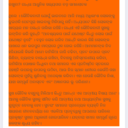
ରଖୁବା? ଗାନ୍ଧା ଆଧୁନିକ ସଭ୍ୟତାର ବଡ଼ ସମାଲୋଚକ
ଥିଲେ । ଭୌତିକବାଦୀ ଯୋଗୁଁ ଭାରତରେ ଆଜି ମଧ୍ୟ ଅଧିକାଂଶ ଲୋକଙ୍କୁ
ଦୁଇଓଳି ପେଟପୂରା ଖାଇବାକୁ ମିଳିପାରୁ ନାହିଁ। ଅନ୍ୟପଟେ କିଛି ଲୋକଙ୍କ
ଖାଦ୍ୟର ମନ ପସନ୍ଦ ତାଲିକା ରହିଛି। ଗାନ୍ଧୀ ଏହି ଭୌତିକବାଦୀ ସୁଖକୁ
ଇଙ୍ଗିତ କରି କୁହନ୍ତି “ଆବଶ୍ୟକ‌ତା ପାଇଁ ଯଥେଷ୍ଟ କିନ୍ତୁ ଲୋଭ ପାଇଁ
ଯଥେଷ୍ଟ ନୁହେଁ” । ବହୁତ ଲୋକ ଗରିବ ଅଛନ୍ତି କାରଣ କିଛି ଲୋକଙ୍କ
ପାଖରେ ଧନ ଭରପୁର ମାତ୍ରାରେ ଠୁଳ ହୋଇ ରହିଛି। ଆମମାନଙ୍କ ନିଦ
ହଜିଯାଇଛି କିଭଳି ଆମେ ଦାମିକିଆ ଗାଜି ଚଢିବା, ପ୍ଳଟ ଉପରେ ପ୍ଳଟ
କିଣିବା, ବ୍ୟାଙ୍କ ବାଲାନ୍ସ ରଖିବା, ବିବାହକୁ ଅବିସ୍ମରଣୀୟ କରିବା,
ଦାମିକିଆ ପୋଷାକ ପିନ୍ଧିବା ତଥା ସମାଜର ଏକ ପ୍ରତିଷ୍ଠିତ ସ୍ତରରେ
ପହଞ୍ଚି ଉପରକୁ ଉପରକୁ ଉଠିବା, ଆଉ ନିଜ ସ୍ଥାନ ଧନୀରେ କେଉଁଠି ତାହା
ଲୋକଙ୍କ ମୁହଁରୁ ଶୁଣିବାକୁ ଅପେକ୍ଷା କରିବା। ଏହା ହେଉଛି ଭୌତିକ ନିଶା,
ଯାହା ସମ୍ପୂର୍ଣ ଅବାସ୍ତବ ଏବଂ ଅଜ୍ଞାନତାର କୁ- ପରିଣାମ।
ସୁଖ ଭୌତିକ ବସ୍ତୁରୁ ମିଳିଥାଏ କିନ୍ତୁ ଆନନ୍ଦ ଏକ ଆତ୍ମୀୟ ବିଷୟ ଅଟେ ।
ଆମକୁ ଭୌତିକ ସୁଖକୁ ସୀମିତ କରି ଆତ୍ମୀୟ ତଥା ଆଧ୍ୟାତ୍ମିକ ସୁଖକୁ
ଗୁରୁତ୍ବ ଦେବାକୁ ହେବ। ସୁତରାଂ ସମାଜର ପ୍ରତ୍ୟେକ ବ୍ୟକ୍ତି ନିଜ
ସାଧାରଣ ଜୀବନଚର୍ଯ୍ୟା ରେ ଏଭଳିଆ ପ୍ରବୃଦ୍ଧିକୁ ଆପଣାଇ ପାରିଲେ
ପ୍ରକୃଷ୍ଟ ସୁଖର ଅଧିକାରୀ ହୋଇପାରିବେ। ଯଦ୍ବାରା ସମାଜ ସମ୍ପୂର୍ଣ ରୂପେ
କଳଙ୍କ ଶୂନ୍ୟ ରହିବ।