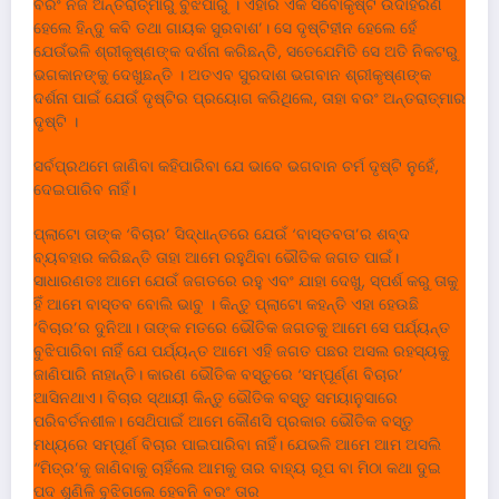
ବରଂ ନିଜ ଅନ୍ତରାତ୍ମାରୁ ବୁଝିପାରୁ । ଏହାର ଏକ ସର୍ବୋକୃଷ୍ଟ ଉଦାହରଣ
ହେଲେ ହିନ୍ଦୁ କବି ତଥା ଗାୟକ ସୁରବାଶ’। ସେ ଦୃଷ୍ଟିହୀନ ହେଲେ ହେଁ
ଯେଉଁଭଳି ଶ୍ରୀକୃଷ୍ଣଙ୍କ ଦର୍ଶନା କରିଛନ୍ତି, ସତେଯେମିତି ସେ ଅତି ନିକଟରୁ
ଭଗକାନଙ୍କୁ ଦେଖୁଛନ୍ତି । ଅତଏବ ସୁରଦାଶ ଭଗବାନ ଶ୍ରୀକୃଷ୍ଣଙ୍କ
ଦର୍ଶନା ପାଇଁ ଯେଉଁ ଦୃଷ୍ଟିର ପ୍ରୟୋଗ କରିଥିଲେ, ତାହା ବରଂ ଅନ୍ତରାତ୍ମାର
ଦୃଷ୍ଟି ।
ସର୍ବପ୍ରଥମେ ଜାଣିବା କହିପାରିବା ଯେ ଭାବେ ଭଗବାନ ଚର୍ମ ଦୃଷ୍ଟି ନୁହେଁ,
ଦେଇପାରିବ ନାହିଁ।
ପ୍ଲାଟୋ ତାଙ୍କ ‘ବିଚାର’ ସିଦ୍ଧାନ୍ତରେ ଯେଉଁ ‘ବାସ୍ତବତା’ର ଶବ୍ଦ
ବ୍ୟବହାର କରିଛନ୍ତି ତାହା ଆମେ ରହୁଥ‌ିବା ଭୌତିକ ଜଗତ ପାଇଁ।
ସାଧାରଣତଃ ଆମେ ଯେଉଁ ଜଗତରେ ରହୁ ଏବଂ ଯାହା ଦେଖୁ, ସ୍ପର୍ଶ କରୁ ତାକୁ
ହିଁ ଆମେ ବାସ୍ତବ ବୋଲି ଭାବୁ । କିନ୍ତୁ ପ୍ଲାଟୋ କହନ୍ତି ଏହା ହେଉଛି
‘ବିଚାର’ର ଦୁନିଆ। ତାଙ୍କ ମତରେ ଭୌତିକ ଜଗତକୁ ଆମେ ସେ ପର୍ଯ୍ୟନ୍ତ
ବୁଝିପାରିବା ନାହିଁ ଯେ ପର୍ଯ୍ୟନ୍ତ ଆମେ ଏହି ଜଗତ ପଛର ଅସଲ ରହସ୍ୟକୁ
ଜାଣିପାରି ନାହାନ୍ତି। କାରଣ ଭୌତିକ ବସ୍ତୁରେ ‘ସମ୍ପୂର୍ଣ୍ଣ ବିଚାର’
ଆସିନଥାଏ। ବିଚାର ସ୍ଥାୟୀ କିନ୍ତୁ ଭୌତିକ ବସ୍ତୁ ସମୟାନୁସାରେ
ପରିବର୍ତନଶୀଳ। ସେଥ‌ିପାଇଁ ଆମେ କୌଣସି ପ୍ରକାର ଭୌତିକ ବସ୍ତୁ
ମଧ୍ୟରେ ସମ୍ପୂର୍ଣ ବିଚାର ପାଇପାରିବା ନାହିଁ। ଯେଭଳି ଆମେ ଆମ ଅସଲି
“ମିତ୍ର’କୁ ଜାଣିବାକୁ ଚାହିଁଲେ ଆମକୁ ତାର ବାହ୍ୟ ରୂପ ବା ମିଠା କଥା ଦୁଇ
ପଦ ଶୁଣିଳି ବୁଝିଗଲେ ହେବନି ବରଂ ତାର