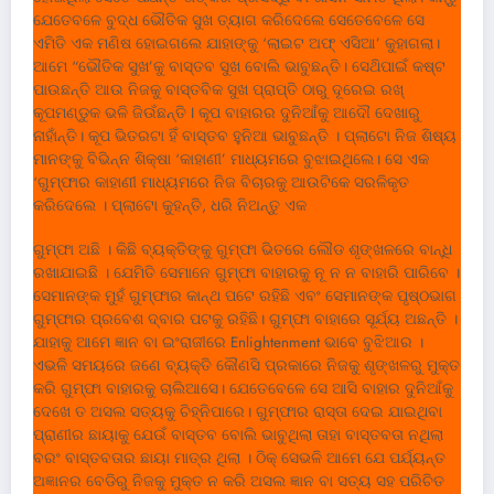
ଯେତେବଳେ ବୁଦ୍ଧ ଭୌତିକ ସୁଖ ତ୍ୟାଗ କରିଦେଲେ ସେତେବେଳେ ସେ
ଏମିତି ଏକ ମଣିଷ ହୋଇଗଲେ ଯାହାଙ୍କୁ ‘ଲାଇଟ ଅଫ୍ ଏସିଆ’ କୁହାଗଲା।
ଆମେ “ଭୌତିକ ସୁଖ’କୁ ବାସ୍ତବ ସୁଖ ବୋଲି ଭାବୁଛନ୍ତି। ସେଥ‌ିପାଇଁ କଷ୍ଟ
ପାଉଛନ୍ତି ଆଉ ନିଜକୁ ବାସ୍ତବିକ ସୁଖ ପ୍ରାପ୍ତି ଠାରୁ ଦୂରେଇ ରଖ୍
କୂପମଣ୍ଡୁକ ଭଳି ଜିଉଁଛନ୍ତି I କୂପ ବାହାରର ଦୁନିଆଁକୁ ଆଦୌ ଦେଖାରୁ
ନାହାଁନ୍ତି। କୂପ ଭିତରଟା ହିଁ ବାସ୍ତବ ହୁନିଆ ଭାବୁଛନ୍ତି । ପ୍ଲାଟୋ ନିଜ ଶିଷ୍ୟ
ମାନଙ୍କୁ ବିଭିନ୍ନ ଶିକ୍ଷା ‘କାହାଣୀ’ ମାଧ୍ୟମରେ ବୁଝାଇଥିଲେ। ସେ ଏକ
‘ଗୁମ୍ଫାର କାହାଣୀ ମାଧ୍ୟମରେ ନିଜ ବିଚାରକୁ ଆଉଟିକେ ସରଳିକୃତ
କରିଦେଲେ । ପ୍ଲାଟୋ କୁହନ୍ତି, ଧରି ନିଅନ୍ତୁ ଏକ
ଗୁମ୍ଫା ଅଛି । କିଛି ବ୍ୟକ୍ତିଙ୍କୁ ଗୁମ୍ଫା ଭିତରେ ଲୌଡ ଶୃଙ୍ଖଳରେ ବାନ୍ଧି
ରଖାଯାଇଛି । ଯେମିତି ସେମାନେ ଗୁମ୍ଫା ବାହାରକୁ ନୂ ନ ନ ବାହାରି ପାରିବେ ।
ସେମାନଙ୍କ ମୁହଁ ଗୁମ୍ଫାର କାନ୍ଥ ପଟେ ରହିଛି ଏବଂ ସେମାନଙ୍କ ପୃଷ୍ଠଭାଗ
ଗୁମ୍ଫାର ପ୍ରବେଶ ଦ୍ବାର ପଟକୁ ରହିଛି। ଗୁମ୍ଫା ବାହାରେ ସୂର୍ଯ୍ୟ ଅଛନ୍ତି ।
ଯାହାକୁ ଆମେ ଜ୍ଞାନ ବା ଇଂରାଜୀରେ Enlightenment ଭାବେ ବୁଝିଆର ।
ଏଭଳି ସମୟରେ ଜଣେ ବ୍ୟକ୍ତି କୌଣସି ପ୍ରକାରେ ନିଜକୁ ଶୃଙ୍ଖଳରୁ ମୁକ୍ତ
କରି ଗୁମ୍ଫା ବାହାରକୁ ଚାଲିଆସେ। ଯେତେବେଳେ ସେ ଆସି ବାହାର ଦୁନିଆଁକୁ
ଦେଖେ ତ ଅସଲ ସତ୍ୟକୁ ଚିହ୍ନିପାରେ। ଗୁମ୍ଫାର ରାସ୍ତା ଦେଇ ଯାଇଥିବା
ପ୍ରାଣୀର ଛାୟାକୁ ଯେଉଁ ବାସ୍ତବ ବୋଲି ଭାବୁଥିଲା ତାହା ବାସ୍ତବତା ନଥିଲା
ବରଂ ବାସ୍ତବତାର ଛାୟା ମାତ୍ର ଥିଲା । ଠିକ୍ ସେଭଳି ଆମେ ଯେ ପର୍ଯ୍ୟନ୍ତ
ଅଜ୍ଞାନର ବେଡିରୁ ନିଜକୁ ମୁକ୍ତ ନ କରି ଅସଲ ଜ୍ଞାନ ବା ସତ୍ୟ ସହ ପରିଚିତ