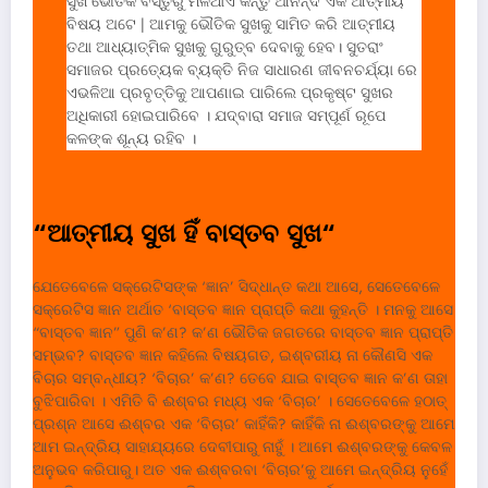
ସୁଖ ଭୌତିକ ବସ୍ତୁରୁ ମିଳିଥାଏ କିନ୍ତୁ ଆନନ୍ଦ ଏକ ଆତ୍ମୀୟ
ବିଷୟ ଅଟେ | ଆମକୁ ଭୌତିକ ସୁଖକୁ ସାମିତ କରି ଆତ୍ମୀୟ
ତଥା ଆଧ୍ୟାତ୍ମିକ ସୁଖକୁ ଗୁରୁତ୍ବ ଦେବାକୁ ହେବ। ସୁତରାଂ
ସମାଜର ପ୍ରତ୍ୟେକ ବ୍ୟକ୍ତି ନିଜ ସାଧାରଣ ଜୀବନଚର୍ଯ୍ୟା ରେ
ଏଭଳିଆ ପ୍ରବୃତ୍ତିକୁ ଆପଣାଇ ପାରିଲେ ପ୍ରକୃଷ୍ଟ ସୁଖର
ଅଧିକାରୀ ହୋଇପାରିବେ । ଯଦ୍ବାରା ସମାଜ ସମ୍ପୂର୍ଣ ରୂପେ
କଳଙ୍କ ଶୂନ୍ୟ ରହିବ ।
“
ଆତ୍ମୀୟ ସୁଖ ହିଁ ବାସ୍ତବ ସୁଖ
“
ଯେତେବେଳେ ସକ୍ରେଟିସଙ୍କ ‘ଜ୍ଞାନ’ ସିଦ୍ଧାନ୍ତ କଥା ଆସେ, ସେତେବେଳେ
ସକ୍ରେଟିସ ଜ୍ଞାନ ଅର୍ଥାତ ‘ବାସ୍ତବ ଜ୍ଞାନ ପ୍ରାପ୍ତି କଥା କୁହନ୍ତି । ମନକୁ ଆସେ
“ବାସ୍ତବ ଜ୍ଞାନ” ପୁଣି କ’ଣ? କ’ଣ ଭୌତିକ ଜଗତରେ ବାସ୍ତବ ଜ୍ଞାନ ପ୍ରାପ୍ତି
ସମ୍ଭବ? ବାସ୍ତବ ଜ୍ଞାନ କହିଲେ ବିଷୟଗତ, ଇଶ୍ବରୀୟ ନା କୌଣସି ଏକ
ବିଚାର ସମ୍ବନ୍ଧୀୟ? ‘ବିଚାର’ କ’ଣ? ତେବେ ଯାଇ ବାସ୍ତବ ଜ୍ଞାନ କ’ଣ ତାହା
ବୁଝିପାରିବା । ଏମିତି ବି ଈଶ୍ବର ମଧ୍ୟ ଏକ ‘ବିଚାର’ । ସେତେବେଳେ ହଠାତ୍
ପ୍ରଶ୍ନ ଆସେ ଈଶ୍ବର ଏକ ‘ବିଚାର’ କାହିଁକି? କାହିଁକି ନା ଈଶ୍ବରଙ୍କୁ ଆମେ
ଆମ ଇନ୍ଦ୍ରିୟ ସାହାଯ୍ୟରେ ଦେବୀପାରୁ ନାହୁଁ । ଆମେ ଈଶ୍ବରଙ୍କୁ କେବଳ
ଅନୁଭବ କରିପାରୁ। ଅତ ଏକ ଈଶ୍ବରବା ‘ବିଚାର’କୁ ଆମେ ଇନ୍ଦ୍ରିୟ ନୁହେଁ