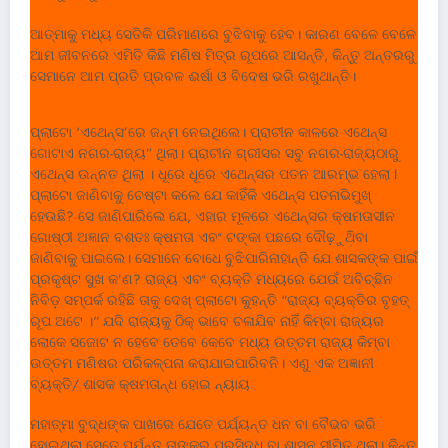
ଆତ୍ମାକୁ ମଧ୍ୟ ସେତିକି ପରିମାଣରେ ବୁଝିବାକୁ ହେବ। କାରଣ ବେଳେ ବେଳେ
ଆମ ଜୀବନରେ ଏମିତି କିଛି ମଣିଷ ମିତ୍ର ରୂପରେ ଆସନ୍ତି, କିନ୍ତୁ ଅନ୍ତରରୁ
ସେମାନେ ଆମ ପ୍ରତି ପ୍ରବଳ ଈର୍ଷା ଓ ବିଦେଷ ଭରି ରଖୁଥାନ୍ତି।
ପ୍ଲାଟୋ ‘ଏଥେନ୍ସ’ରେ ଜନ୍ମ ନେଇଥିଲେ। ପ୍ରାଚୀନ କାଳରେ ଏଥେନ୍ସ
ଗୋଟାଏ ନଗର-ରାଜ୍ୟ” ଥିଲା। ପ୍ରାଚୀନ ଗ୍ରୀସର ସବୁ ନଗର-ରାଜ୍ୟଠାରୁ
ଏଥେନ୍ସ ଉନ୍ନ‌ତ ଥିଲା । ଧୂରେ ଧୂରେ ଏଥେନ୍ସର ପତନ ଆରମ୍ଭ ହେଲା I
ପ୍ଲାଟୋ ଜାଣିବାକୁ ଚେଷ୍ଟା କଲେ ଯେ କାହିଁକି ଏଥେନ୍ସ ପତନାଭିମୁଖ୍
ହେଉଛି? ସେ ଜାଣିପାରିଲେ ଯେ, ଏହାର ମୂଳରେ ଏଥେନ୍ସର କ୍ଷମତାସୀନ
ଗୋଷ୍ଠୀ ଅଜ୍ଞାନ ବଶତଃ କ୍ଷମତା ଏବଂ ଟଙ୍କା ପଛରେ ଦୌଢ଼ୁଥ‌ିବା
ଜାଣିବାକୁ ପାଇଲେ। ସେମାନେ ବୋଧେ ବୁଝିପାରିନାହାନ୍ତି ଯେ ଶାସକଙ୍କ ପାଇଁ
ପ୍ରକୃଷ୍ଟ ସୁଖ କ’ଣ? ରାଜ୍ୟ ଏବଂ ବ୍ୟକ୍ତି ମଧ୍ୟରେ ଯେଉଁ ଅବିଚ୍ଛିନ
ନିବିଡ଼ ସମ୍ପର୍କ ରହିଛି ତାକୁ ଦେଖ୍ ପ୍ଲାଟୋ କୁହନ୍ତି “ରାଜ୍ୟ ବ୍ୟକ୍ତିର ବୃହତ୍
ରୂପ ଅଟେ ।“ ଯଦି ରାଜ୍ୟକୁ ଠିକ୍ ଭାବେ ଚଳାଯିବ ନାହିଁ କିମ୍ବା ରାଜ୍ୟର
ଲୋକେ ସଜୋଟ ନ ହେବେ ତେବେ କେବେ ମଧ୍ୟ ଉତ୍ତମ ରାଜ୍ୟ କିମ୍ବା
ଉତ୍ତମ ମଣିଷର ପରିକଳ୍ପନା କରାଯାଇପାରିବନି। ଏଣୁ ଏକ ଅଜ୍ଞାନୀ
ବ୍ୟକ୍ତି/ ଶାସକ କ୍ଷମତାନ୍ଧ ହୋଇ ନ୍ୟାୟ
ମହାତ୍ମା ବୁଦ୍ଧଙ୍କ ପାଖରେ ଯେତେ ପର୍ଯ୍ୟନ୍ତ ଧନ ବା ବୈଭବ ଭରି
ହୋଇଥିଲା ସେତେ ପର୍ଯନ୍ତ ତାଙ୍କର ପ୍ରସିଦ୍ଧି ବା ଶାସନ ସୀମିତ ଥିଲା। କିନ୍ତୁ