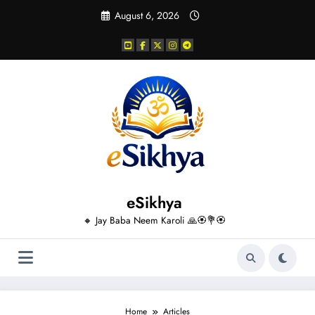
Skip
August 6, 2026
to
content
eSikhya
🔸 Jay Baba Neem Karoli 🙏🏵️💐🏵️
Home
Articles