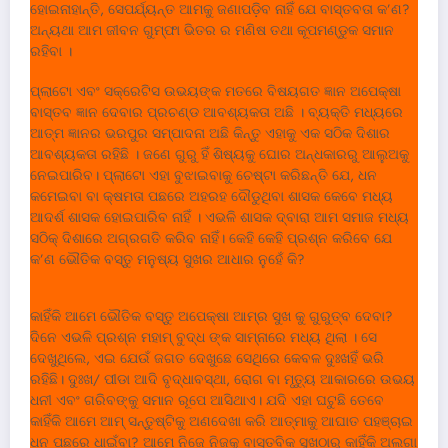
ହୋଇନାହାନ୍ତି, ସେପର୍ଯ୍ୟନ୍ତ ଆମକୁ ଜଣାପଡ଼ିବ ନାହିଁ ଯେ ବାସ୍ତବତା କ’ଣ?
ଅନ୍ୟଥା ଆମ ଜୀବନ ଗୁମ୍ଫା ଭିତର ର ମଣିଷ ତଥା କୂପମଣ୍ଡୁକ ସମାନ
ରହିବା ।
ପ୍ଲାଟୋ ଏବଂ ସକ୍ରେଟିସ ଉଭୟଙ୍କ ମତରେ ବିଷୟଗତ ଜ୍ଞାନ ଅପେକ୍ଷା
ବାସ୍ତବ ଜ୍ଞାନ ଦେବାର ପ୍ରଚଣ୍ଡ ଆବଶ୍ୟକ‌ତା ଅଛି । ବ୍ୟକ୍ତି ମଧ୍ୟରେ
ଆତ୍ମ ଜ୍ଞାନର ଭରପୁର ସମ୍ପାଦନା ଅଛି କିନ୍ତୁ ଏହାକୁ ଏକ ସଠିକ ଦିଶାର
ଆବଶ୍ୟକ‌ତା ରହିଛି । ଜଣେ ଗୁରୁ ହିଁ ଶିଷ୍ୟକୁ ଘୋର ଅନ୍ଧକାରରୁ ଆଲୁଅକୁ
ନେଇପାରିବ। ପ୍ଲାଟୋ ଏହା ବୁଝାଇବାକୁ ଚେଷ୍ଟା କରିଛନ୍ତି ଯେ, ଧନ
କମେଇବା ବା କ୍ଷମତା ପଛରେ ଅହରହ ଦୌଡୁଥିବା ଶାସକ କେବେ ମଧ୍ୟ
ଆଦର୍ଶ ଶାସକ ହୋଇପାରିବ ନାହିଁ । ଏଭଳି ଶାସକ ଦ୍ବାରା ଆମ ସମାଜ ମଧ୍ୟ
ସଠିକ୍ ଦିଶାରେ ଅଗ୍ରଗତି କରିବ ନାହିଁ। କେହି କେହି ପ୍ରଶ୍ନ କରିବେ ଯେ
କ’ଣ ଭୌତିକ ବସ୍ତୁ ମନୁଷ୍ୟ ସୁଖର ଆଧାର ନୁହେଁ କି?
କାହିଁକି ଆମେ ଭୌତିକ ବସ୍ତୁ ଅପେକ୍ଷା ଆମ୍ର ସୁଖ କୁ ଗୁରୁତ୍ବ ଦେବା?
ଦିନେ ଏଭଳି ପ୍ରଶ୍ନ ମହାମ୍ ବୁଦ୍ଧ ଙ୍କ ସାମ୍ନାରେ ମଧ୍ୟ ଥିଲା । ସେ
ଦେଖୁଥିଲେ, ଏଇ ଯେଉଁ ଜଗତ ଦେଖୁଛେ ସେଥିରେ କେବଳ ଦୁଃଖହିଁ ଭରି
ରହିଛି। ଦୁଃଖ/ ପୀଡା ଆଦି ବୃଦ୍ଧାବସ୍ଥା, ରୋଗ ବା ମୃତ୍ୟୁ ଆକାରରେ ଉଭୟ
ଧନୀ ଏବଂ ଗରିବଙ୍କୁ ସମାନ ରୂପେ ଆସିଥାଏ। ଯଦି ଏହା ଘଟୁଛି ତେବେ
କାହିଁକି ଆମେ ଆମ୍ ସନ୍ତୁଷ୍ଟିକୁ ଅଣଦେଖା କରି ଆତ୍ମାକୁ ଆଘାତ ପହଞ୍ଚାଇ
ଧନ ପଛରେ ଧାଇଁବା? ଆମେ ନିଜେ ନିଜକୁ ବାସ୍ତବିକ ସୁଖଠାରୁ କାହିଁକି ଅଲଗା